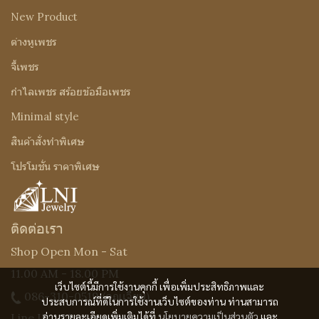
New Product
ต่างหูเพชร
จี้เพชร
กำไลเพชร สร้อยข้อมือเพชร
Minimal style
สินค้าสั่งทำพิเศษ
โปรโมชั่น ราคาพิเศษ
ติดต่อเรา
Shop Open Mon - Sat
11.00 AM - 18.00 PM
เว็บไซต์นี้มีการใช้งานคุกกี้ เพื่อเพิ่มประสิทธิภาพและ
086-310-0519
(คุณเจี๊ยบ)
ประสบการณ์ที่ดีในการใช้งานเว็บไซต์ของท่าน ท่านสามารถ
อ่านรายละเอียดเพิ่มเติมได้ที่
นโยบายความเป็นส่วนตัว
และ
Line ID : @Lnijewelry