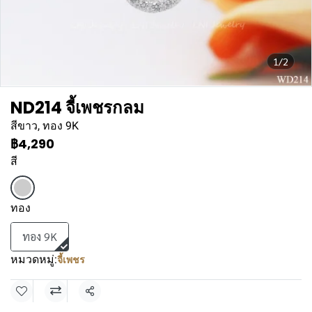
1/2
ND214 จี้เพชรกลม
สีขาว, ทอง 9K
฿4,290
สี
ทอง
ทอง 9K
หมวดหมู่:
จี้เพชร
แชร์