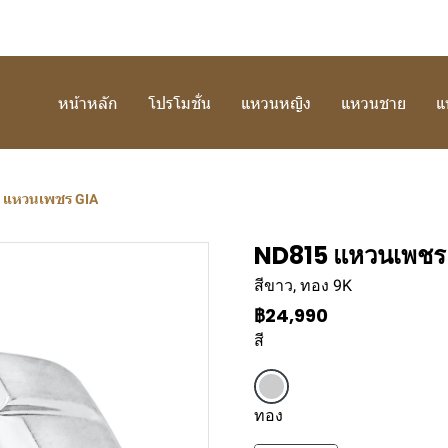
หน้าหลัก
โปรโมชั่น
แหวนหญิง
แหวนชาย
แ
 แหวนเพชร GIA
ND815 แหวนเพชร
สีขาว, ทอง 9K
฿24,990
สี
ทอง