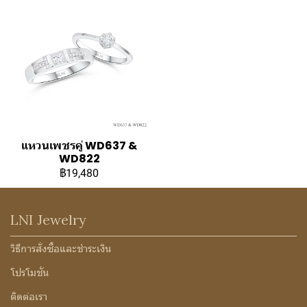
แหวนเพชรคู่ WD637 &
WD822
฿19,480
LNI Jewelry
วิธีการสั่งซื้อและชำระเงิน
โปรโมชั่น
ติดต่อเรา