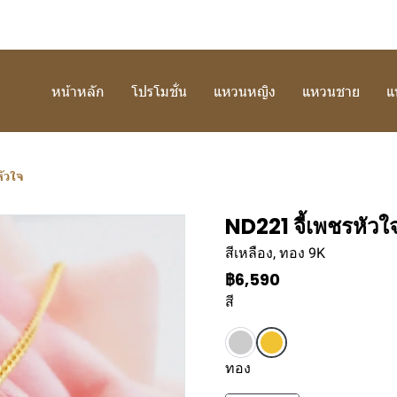
หน้าหลัก
โปรโมชั่น
แหวนหญิง
แหวนชาย
แ
หัวใจ
ND221 จี้เพชรหัวใ
สีเหลือง, ทอง 9K
฿6,590
สี
ทอง