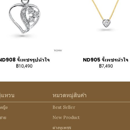
ND908 จี้เพชรรูปหัวใจ
ND905 จี้เพชรหัวใจ
฿10,490
฿7,490
ู่แหวน
หมวดหมู่สินค้า
หญิง
Best Seller
ชาย
New Product
ต่างหูเพชร