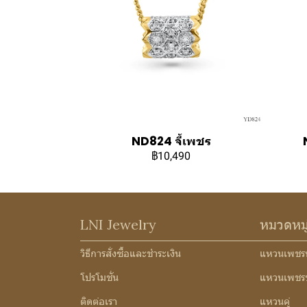
ND824 จี้เพชร
฿10,490
LNI Jewelry
หมวดหม
วิธีการสั่งซื้อและชำระเงิน
แหวนเพชร
โปรโมชั่น
แหวนเพชร
ติดต่อเรา
แหวนคู่