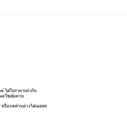
์ ได้ในราคาเท่ากัน
งและไซส์แหวน
y
หรือกดด้านล่างได้เลยค่ะ