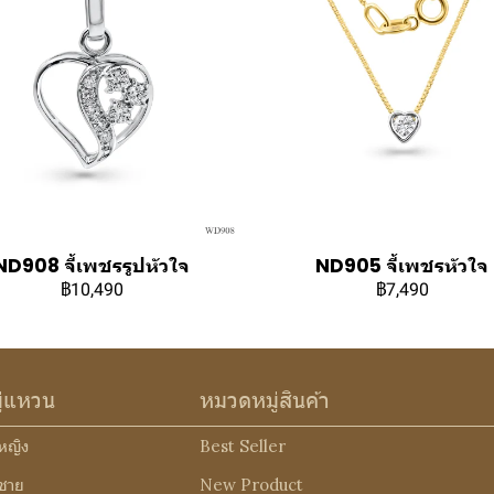
ND908 จี้เพชรรูปหัวใจ
ND905 จี้เพชรหัวใจ
฿10,490
฿7,490
ู่แหวน
หมวดหมู่สินค้า
หญิง
Best Seller
ชาย
New Product