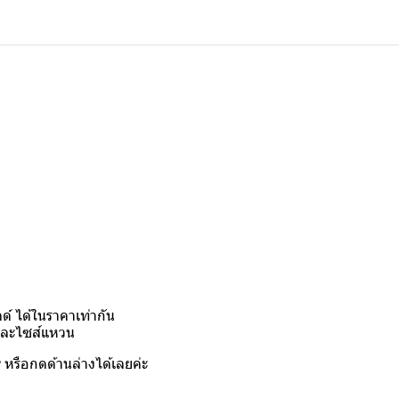
์ ได้ในราคาเท่ากัน
งและไซส์แหวน
y
หรือกดด้านล่างได้เลยค่ะ