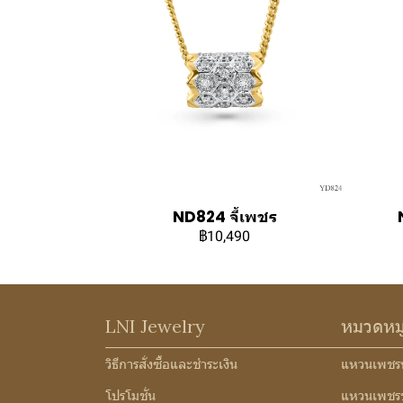
ND824 จี้เพชร
฿10,490
LNI Jewelry
หมวดหม
วิธีการสั่งซื้อและชำระเงิน
แหวนเพชร
โปรโมชั่น
แหวนเพชร