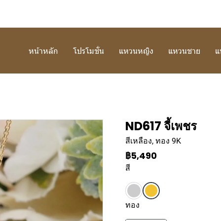
หน้าหลัก
โปรโมชั่น
แหวนหญิง
แหวนชาย
แ
ND617 จี้เพชร
สีเหลือง, ทอง 9K
฿5,490
สี
ทอง