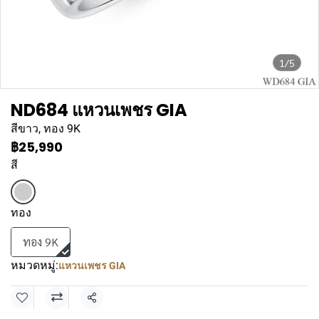
1/5
ND684 แหวนเพชร GIA
สีขาว, ทอง 9K
฿25,990
สี
ทอง
ทอง 9K
หมวดหมู่:
แหวนเพชร GIA
แชร์