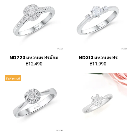
ND723 แหวนเพชรล้อม
ND313 แหวนเพชร
฿12,490
฿11,990
สินค้าขายดี