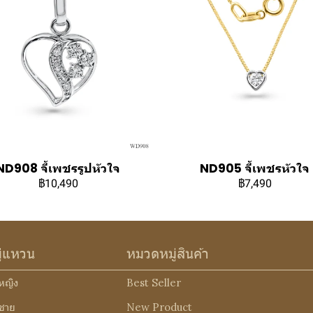
ND908 จี้เพชรรูปหัวใจ
ND905 จี้เพชรหัวใจ
฿10,490
฿7,490
ู่แหวน
หมวดหมู่สินค้า
หญิง
Best Seller
ชาย
New Product