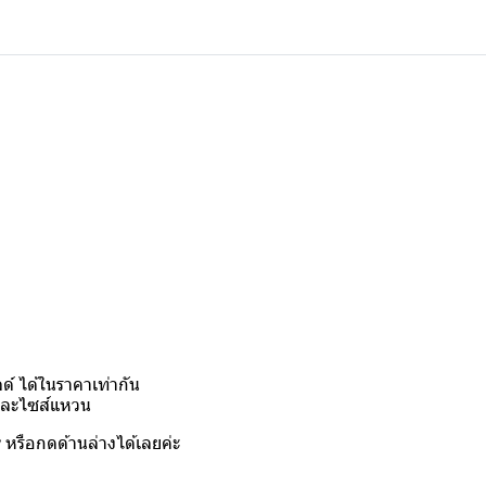
์ ได้ในราคาเท่ากัน
งและไซส์แหวน
y
หรือกดด้านล่างได้เลยค่ะ