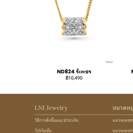
ND824 จี้เพชร
฿10,490
LNI Jewelry
หมวดหม
วิธีการสั่งซื้อและชำระเงิน
แหวนเพชร
โปรโมชั่น
แหวนเพชร