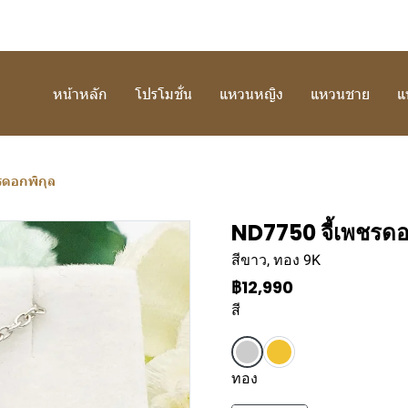
หน้าหลัก
โปรโมชั่น
แหวนหญิง
แหวนชาย
แ
รดอกพิกุล
ND7750 จี้เพชรดอ
สีขาว, ทอง 9K
฿12,990
สี
ทอง