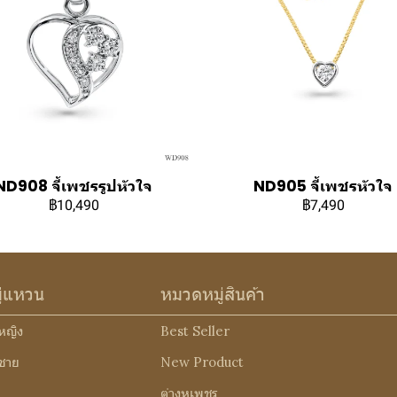
ND908 จี้เพชรรูปหัวใจ
ND905 จี้เพชรหัวใจ
฿10,490
฿7,490
ู่แหวน
หมวดหมู่สินค้า
หญิง
Best Seller
ชาย
New Product
ต่างหูเพชร