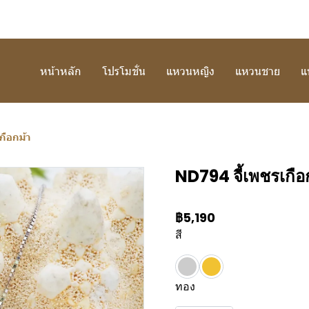
หน้าหลัก
โปรโมชั่น
แหวนหญิง
แหวนชาย
แ
กือกม้า
ND794 จี้เพชรเกือ
฿5,190
สี
ทอง