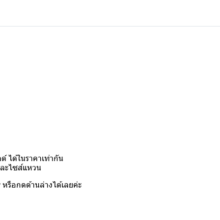
์ ได้ในราคาเท่ากัน
งและไซส์แหวน
y
หรือกดด้านล่างได้เลยค่ะ