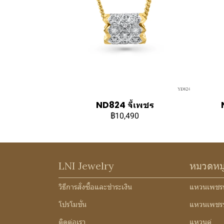
ND824 จี้เพชร
฿10,490
LNI Jewelry
หมวดหม
วิธีการสั่งซื้อและชำระเงิน
แหวนเพชร
โปรโมชั่น
แหวนเพชร
ติดต่อเรา
แหวนคู่