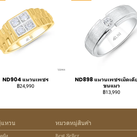
ND904 แหวนเพชร
ND898 แหวนเพชรเม็ดเดีย
ขนแมว
฿24,990
฿13,990
ู่แหวน
หมวดหมู่สินค้า
หญิง
Best Seller