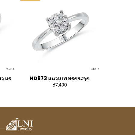
ว แร
ND873 แหวนเพชรกระจุก
฿7,490