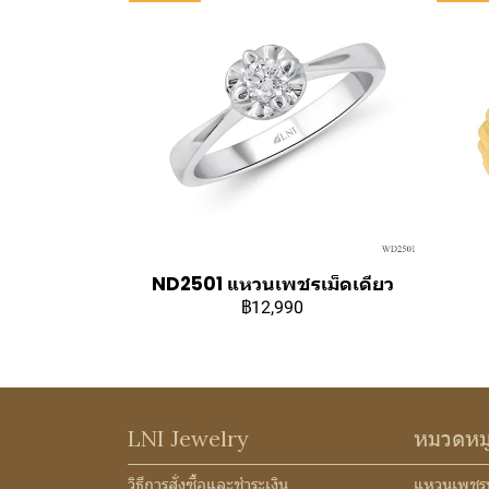
ND2501 แหวนเพชรเม็ดเดียว
฿12,990
LNI Jewelry
หมวดหม
วิธีการสั่งซื้อและชำระเงิน
แหวนเพชร