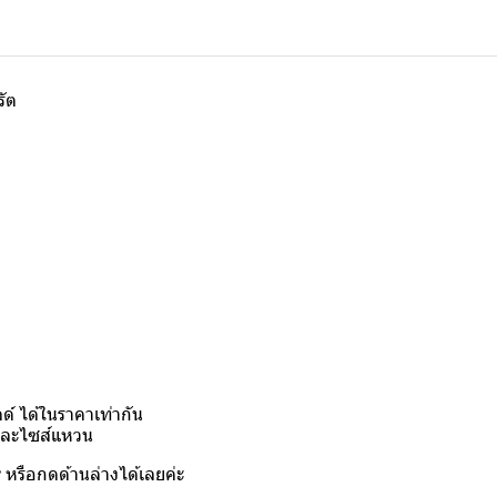
รัต
์ ได้ในราคาเท่ากัน
งและไซส์แหวน
y
หรือกดด้านล่างได้เลยค่ะ