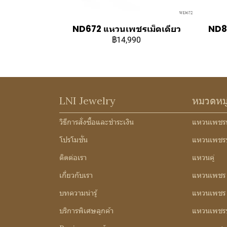
ND672 แหวนเพชรเม็ดเดียว
ND8
฿14,990
LNI Jewelry
หมวดหม
วิธีการสั่งซื้อและชำระเงิน
แหวนเพชร
โปรโมชั่น
แหวนเพชร
ติดต่อเรา
แหวนคู่
เกี่ยวกับเรา
แหวนเพชร
บทความน่ารู้
แหวนเพชร 3
บริการพิเศษลูกค้า
แหวนเพชรช