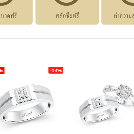
-13%
ศษ