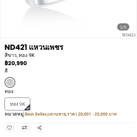
1/5
ND421 แหวนเพชร
สีขาว, ทอง 9K
฿20,990
สี
ทอง
ทอง 9K
หมวดหมู่:
Best Seller
,
แหวนชาย
,
ราคา 20,001 - 25,000 บาท
แชร์