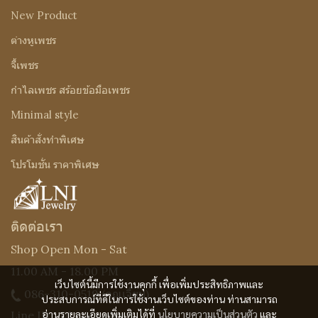
New Product
ต่างหูเพชร
จี้เพชร
กำไลเพชร สร้อยข้อมือเพชร
Minimal style
สินค้าสั่งทำพิเศษ
โปรโมชั่น ราคาพิเศษ
ติดต่อเรา
Shop Open Mon - Sat
11.00 AM - 18.00 PM
เว็บไซต์นี้มีการใช้งานคุกกี้ เพื่อเพิ่มประสิทธิภาพและ
086-310-0519
(คุณเจี๊ยบ)
ประสบการณ์ที่ดีในการใช้งานเว็บไซต์ของท่าน ท่านสามารถ
อ่านรายละเอียดเพิ่มเติมได้ที่
นโยบายความเป็นส่วนตัว
และ
Line ID : @Lnijewelry