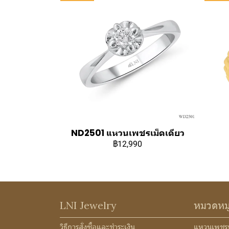
ND2501 แหวนเพชรเม็ดเดียว
฿12,990
LNI Jewelry
หมวดหม
วิธีการสั่งซื้อและชำระเงิน
แหวนเพชร