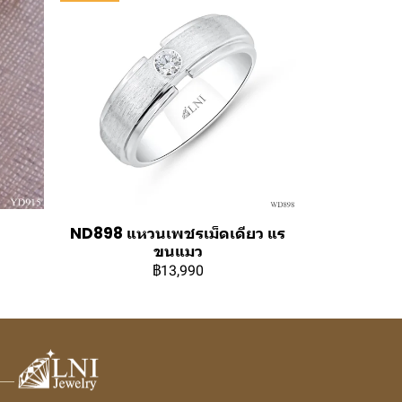
ND898 แหวนเพชรเม็ดเดียว แร
ขนแมว
฿13,990