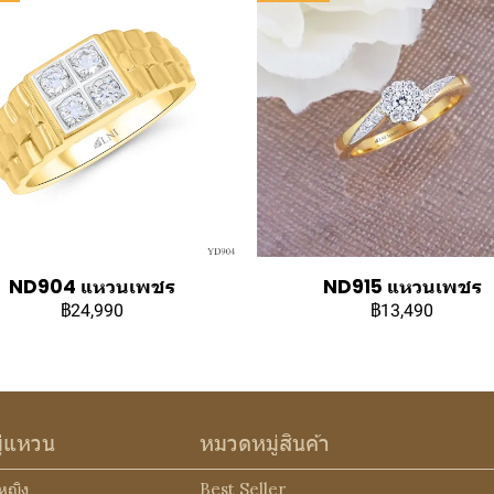
ND904 แหวนเพชร
ND915 แหวนเพชร
฿24,990
฿13,490
ู่แหวน
หมวดหมู่สินค้า
หญิง
Best Seller