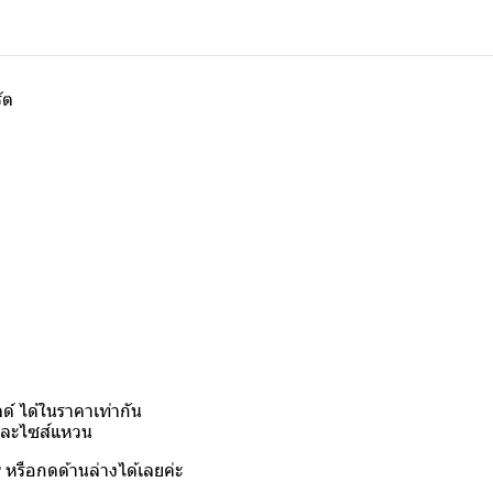
ัต
์ ได้ในราคาเท่ากัน
งและไซส์แหวน
y
หรือกดด้านล่างได้เลยค่ะ