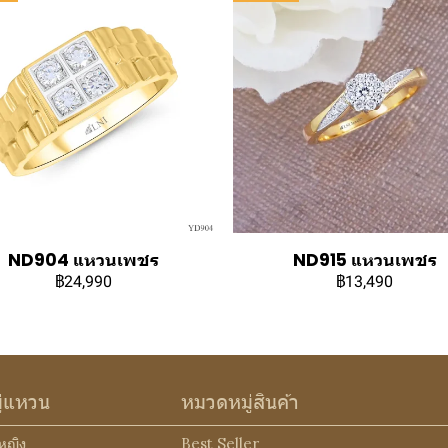
ND904 แหวนเพชร
ND915 แหวนเพชร
฿24,990
฿13,490
ู่แหวน
หมวดหมู่สินค้า
หญิง
Best Seller