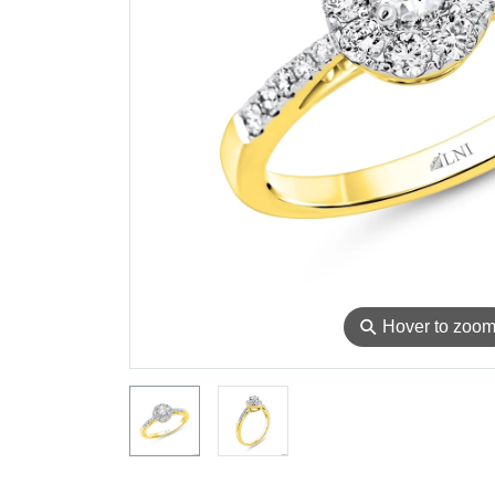
⚲
Hover to zoo