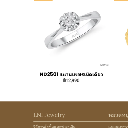
ND2501 แหวนเพชรเม็ดเดียว
฿12,990
LNI Jewelry
หมวดหม
วิธีการสั่งซื้อและชำระเงิน
แหวนเพชร