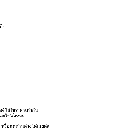
รัต
์ ได้ในราคาเท่ากัน
งและไซส์แหวน
y
หรือกดด้านล่างได้เลยค่ะ