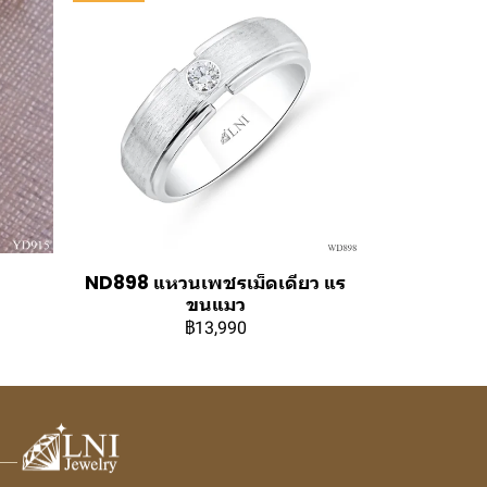
ND898 แหวนเพชรเม็ดเดียว แร
ขนแมว
฿13,990